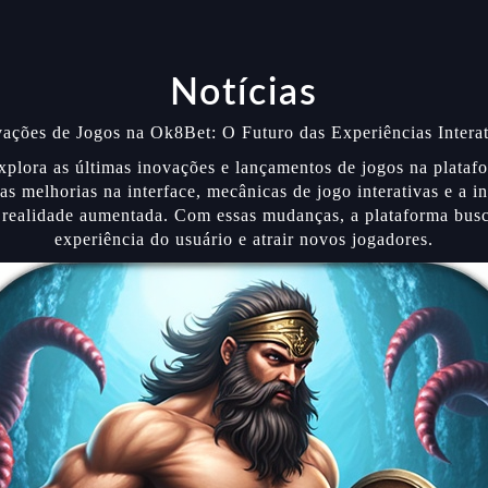
Notícias
vações de Jogos na Ok8Bet: O Futuro das Experiências Interat
explora as últimas inovações e lançamentos de jogos na plata
as melhorias na interface, mecânicas de jogo interativas e a i
 realidade aumentada. Com essas mudanças, a plataforma busc
experiência do usuário e atrair novos jogadores.