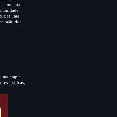
res aumenta a
omunidade,
Ok8Bet uma
 emoção dos
e uma ampla
ores práticas,