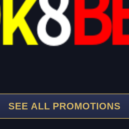
SEE ALL PROMOTIONS