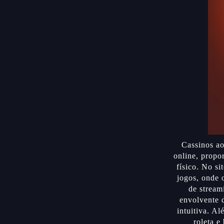
Cassinos ao
online, propo
físico. No s
jogos, onde 
de stream
envolvente d
intuitiva. A
roleta e