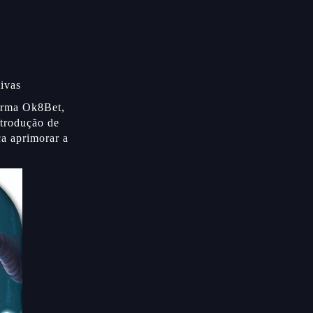
ivas
forma Ok8Bet,
ntrodução de
a aprimorar a