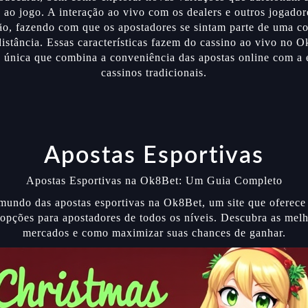
ao jogo. A interação ao vivo com os dealers e outros jogado
ção, fazendo com que os apostadores se sintam parte de uma c
istância. Essas características fazem do cassino ao vivo no 
a única que combina a conveniência das apostas online com a
cassinos tradicionais.
Apostas Esportivas
Apostas Esportivas na Ok8Bet: Um Guia Completo
mundo das apostas esportivas na Ok8Bet, um site que oferec
opções para apostadores de todos os níveis. Descubra as melh
mercados e como maximizar suas chances de ganhar.