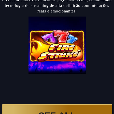
tecnologia de streaming de alta definição com interações
reais e emocionantes.