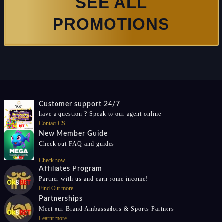
SEE ALL
PROMOTIONS
Customer support 24/7
have a question ? Speak to our agent online
Contact CS
New Member Guide
Check out FAQ and guides
Check now
Affiliates Program
Partner with us and earn some income!
Find Out more
Partnerships
Meet our Brand Ambassadors & Sports Partners
Learnt more